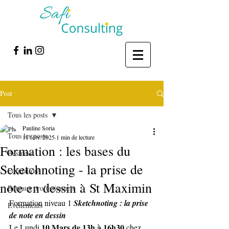
Post
Tous les posts
Pauline Soria
Tous les posts
11 févr. 2025
1 min de lecture
Formation : les bases du
Business
Scketchnoting - la prise de
Formations
note en dessin à St Maximin
Bureaux professionnels
Formation niveau 1 
Sketchnoting : la prise 
Evénements
de note en dessin
10 Mars de 13h à 16h30
Le Lundi 
 chez 