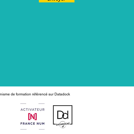
nisme de formation référencé sur Datadock