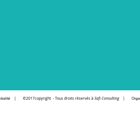
|
©2017copyright - Tous droits réservés à
Safi Consulting
| O
tialité
rga