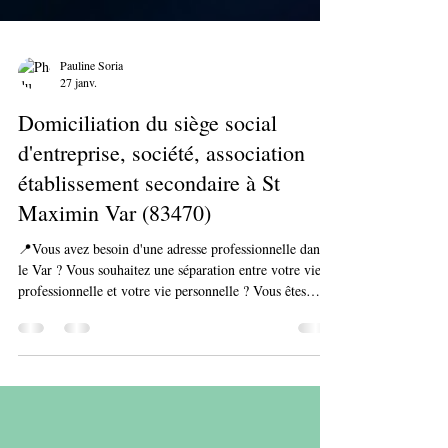
Pauline Soria
27 janv.
Domiciliation du siège social
d'entreprise, société, association
établissement secondaire à St
Maximin Var (83470)
📍Vous avez besoin d'une adresse professionnelle dans
le Var ? Vous souhaitez une séparation entre votre vie
professionnelle et votre vie personnelle ? Vous êtes
plusieurs associés et voulez une adresse neutre pour le
siège social de votre société ? 👉Alors, domiciliez votre
entreprise ou association ou établissement secondaire
chez SAFI CoWorking à St Maximin la Sainte Baume
(Var 83) ! Bien plus qu'une simple boite postale ! 👉