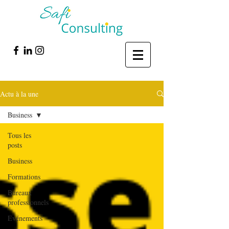
Actu à la une
Business
Tous les
posts
Business
Formations
Bureaux
professionnels
Evénements