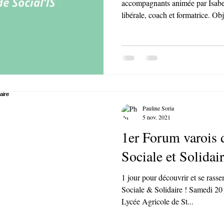
accompagnants animée par Isabell
libérale, coach et formatrice. Ob
inclusive et consciente du handic
professionnelle et renforcer vot
l’accompagnement. Ce que vous
les différents types de handicap 
invisible…). ❖ Identifier les idé
Pauline Soria
5 nov. 2021
1er Forum varois 
Sociale et Solidai
1 jour pour découvrir et se rass
Sociale & Solidaire ! Samedi 
Lycée Agricole de St...