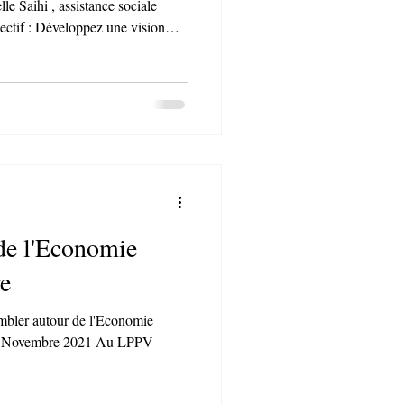
e Saihi , assistance sociale
jectif : Développez une vision
ap pour enrichir votre posture
re impact humain dans
 allez apprendre : ❖ Comprendre
(moteur, sensoriel, psychique,
es reçues et préjugé
de l'Economie
re
embler autour de l'Economie
20 Novembre 2021 Au LPPV -