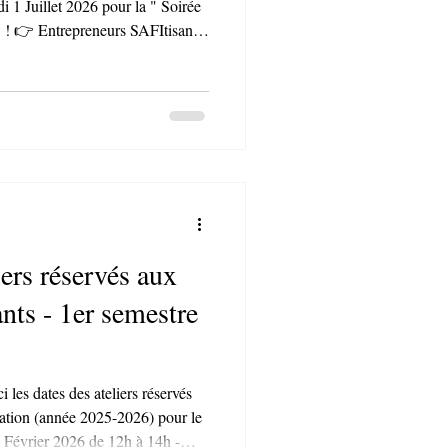
i 1 Juillet 2026 pour la " Soirée
sants
er votre activité et donner envie
ieux et acteurs
s professionnels et entrepreneurs
iers réservés aux
ts - 1er semestre
les dates des ateliers réservés
sation (année 2025-2026) pour le
 Février 2026 de 12h à 14h -