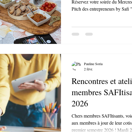
Réservez votre soirée du Mercred
Pitch des entrepreneurs by Safi " ! 👉 Entrepreneurs SAFIti
: 🎤vous aurez 3 mn pour présent
de travailler avec vous ! Sur volontariat ;) 👉 Cur
économiques : venez découvrir le
de la Provence Verte 🙂 🍻Les pitch seront suivis d'un moment
d'échange informel autour
Pauline Soria
2 févr.
Rencontres et atel
membres SAFItisan
2026
Chers membres SAFItisants, voici 
aux membres à jour de leur coti
premier semestre 2026 ! Mardi 2