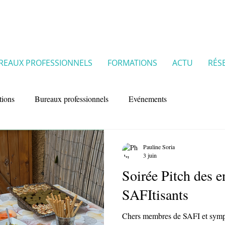
REAUX PROFESSIONNELS
FORMATIONS
ACTU
RÉS
tions
Bureaux professionnels
Evénements
Pauline Soria
3 juin
Soirée Pitch des e
SAFItisants
Chers membres de SAFI et sympa