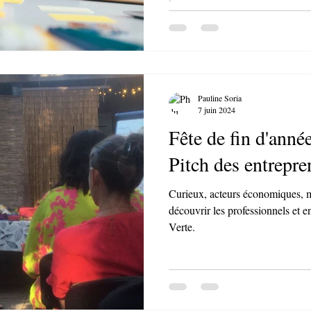
Déjeuner de réseautage avec un 
Mars 2026 de 18h30 à 21h After W
collective en mode " world café "
Jeudi 9 Avril 2026 de 12h à 14h
un exercice de 
Pauline Soria
7 juin 2024
Fête de fin d'anné
Pitch des entrepr
Curieux, acteurs économiques, 
découvrir les professionnels et 
Verte.