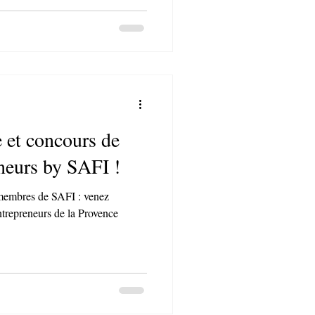
exercice de networking. Lundi 2
ork - atelier d'intelligence
. Suivi d'un apéritif partagé.
 - Déjeuner de réseautage avec
networking. Jeudi 28 Mai
e et concours de
eneurs by SAFI !
membres de SAFI : venez
entrepreneurs de la Provence