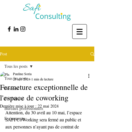
Post
Tous les posts
Pauline Soria
Tous les posts
25 avr. 2024
1 min de lecture
Fermeture exceptionnelle de
Business
l'espace de coworking
Formations
Dernière mise à jour :
22 mai 2024
Bureaux professionnels
Attention, du 30 avril au 10 mai, l’espace 
Evénements
SAFI CoWorking sera fermé au public et 
aux personnes n’ayant pas de contrat de 