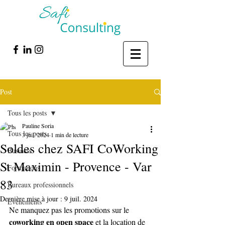
Post
Tous les posts
Pauline Soria
Tous les posts
3 juil. 2024
1 min de lecture
Soldes chez SAFI CoWorking
Business
St Maximin - Provence - Var
Formations
83
Bureaux professionnels
Dernière mise à jour :
9 juil. 2024
Evénements
Ne manquez pas les promotions sur le 
coworking en open space
 et la location de 