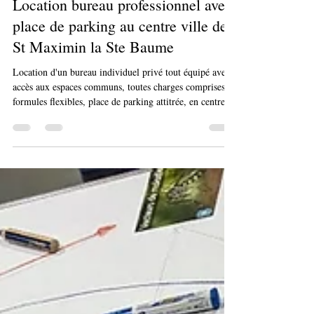
10 sept. 2025
Location bureau professionnel avec
place de parking au centre ville de
St Maximin la Ste Baume
Location d'un bureau individuel privé tout équipé avec
accès aux espaces communs, toutes charges comprises,
formules flexibles, place de parking attitrée, en centre
ville de St Maximin à 5mn à pied de la place Malherbe
et ses commodités (restaurants, La Poste, banques,
superette, etc. et 7mn à pied de la ZAC la Laouve et ses
commerces. A 4mn en voiture de la sortie n°34 de
l'autoroute A8.