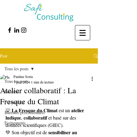
Post
Tous les posts
Pauline Soria
Tous les posts
7 juin 2024
1 min de lecture
Atelier collaboratif : La
Business
Fresque du Climat
Formations
La Fresque du Climat
atelier 
💡 
 est un 
Bureaux professionnels
ludique
collaboratif
, 
 et basé sur des 
Evénements
données scientifiques (GIEC).
sensibiliser au 
💚 Son objectif est de 