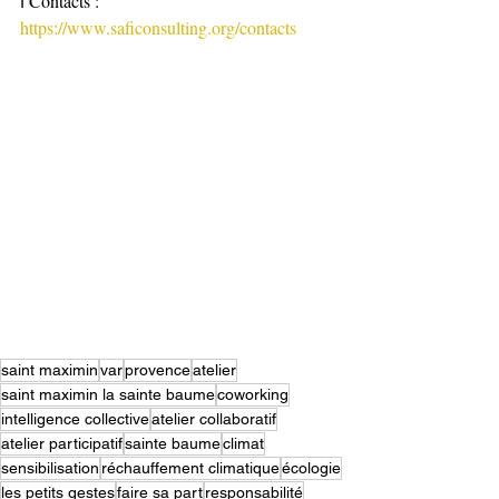
ℹ️ Contacts : 
https://www.saficonsulting.org/contacts
saint maximin
var
provence
atelier
saint maximin la sainte baume
coworking
intelligence collective
atelier collaboratif
atelier participatif
sainte baume
climat
sensibilisation
réchauffement climatique
écologie
les petits gestes
faire sa part
responsabilité